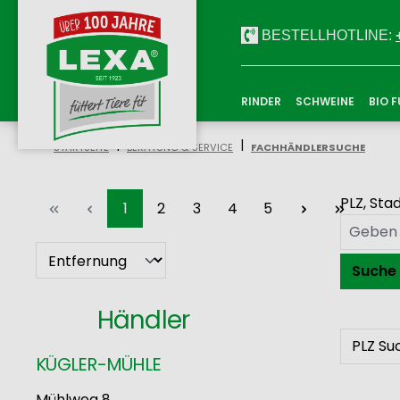
m Hauptinhalt springen
Zur Suche springen
Zur Hauptnavigation springen
BESTELLHOTLINE:
RINDER
SCHWEINE
BIO 
|
|
STARTSEITE
BERATUNG & SERVICE
FACHHÄNDLERSUCHE
PLZ, Sta
Seite
Seite
Seite
Seite
Seite
1
2
3
4
5
Suche
Händler
PLZ S
KÜGLER-MÜHLE
Mühlweg 8