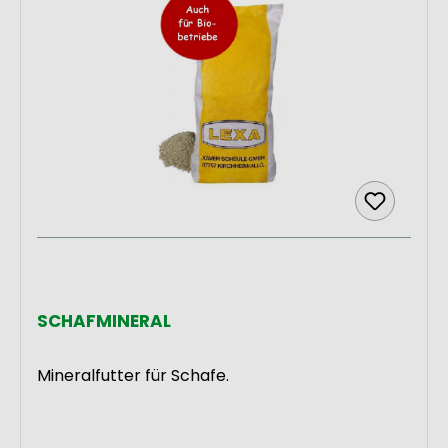
optimale Rationsgestaltung
kontaktieren! Sie können bei uns auch
Sondermischungen beziehen. Fragen Sie
diesbezüglich gerne unsere Mitarbeiter.
Jetzt Schaffutter online
bestellen
In unserem LEXA® Onlineshop finden Sie
das Sortiment an Mineralfutter für
Schafe. Unser
Schafmineral
ist auch für
SCHAFMINERAL
die ökologische Schafhaltung einsetzbar.
Wählen Sie das passende Produkt –
abgestimmt auf ihre Tiere und bestellen
Mineralfutter für Schafe.
Sie direkt. Bei Fragen bezüglich unserer
Produkte können Sie sich gerne an
unsere Mitarbeiter wenden. Nehmen Sie