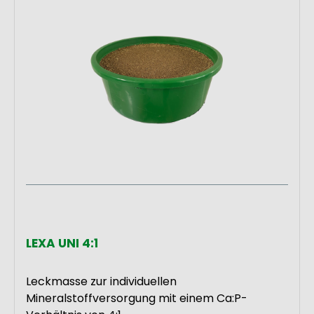
Versorgungsdefizite werden
bedarfsgerecht
ergänzt. Finden Sie jetzt
das passende LEXA® Mineralfutter für Ihr
Schaffutter!
Wiederkäuer Schaf – Ist
Wiederkäuer gleich
Wiederkäuer?
Schafe und Ziegen zählen zu den kleinen
Wiederkäuern, und stehen den großen
LEXA UNI 4:1
Vertretern aus
ernährungsphysiologischer Sicht in Nichts
nach. Heu oder Gras sollten beim
Leckmasse zur individuellen
Schaffutter die Grundlage sein. Wie bei
Mineralstoffversorgung mit einem Ca:P-
allen anderen Wiederkäuern, muss die