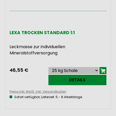
Um sich für das richtige Schaffutter zu
entscheiden, sind einige Besonderheiten
beim Schafe füttern zu beachten. Kleine
Wiederkäuer stellen in den
LEXA TROCKEN STANDARD 1:1
verschiedenen Leistungsstadien
unterschiedliche Ansprüche an das
Schaffutter. Die Auswahl des Futters für
Leckmasse zur individuellen
Schafe sollte darauf abgestimmt sein, in
Mineralstoffversorgung
welchem Leistungs-, Trächtigkeits- bzw.
Laktationsstadium sich die Tiere befinden.
46,55 €
Neben diesen Faktoren haben Schafe
spezielle Ansprüche
bei der
DETAILS
Futteraufnahme.
Preise inkl. MwSt. inkl. Versandkosten
Sofort verfügbar, Lieferzeit: 5 - 8 Arbeitstage
Spezielle Eigenschaften ans
Schaffutter