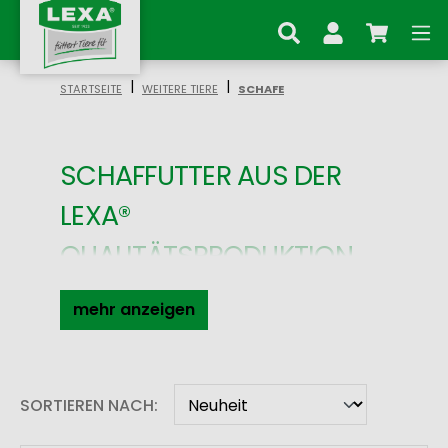
Zum Hauptinhalt springen
|
|
STARTSEITE
WEITERE TIERE
SCHAFE
SCHAFFUTTER AUS DER
LEXA®
QUALITÄTSPRODUKTION
Sie sind auf der Suche nach
ausgewogenem
Mineralfutter für Ihre
Schafe? Dann sind Sie bei LEXA®
Tierernährung genau richtig, denn Sie
können mit LEXA® Mineralfutter für Ihr
SORTIEREN NACH:
Schaffutter die
Leistungsfähigkeit
und
Gesundheit
miteinander verbinden.